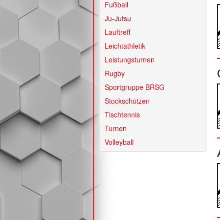
Fußball
Ju-Jutsu
Lauftreff
Leichtathletik
Leistungsturnen
Rugby
Sportgruppe BRSG
Stockschützen
Tischtennis
Turnen
Volleyball