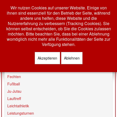
Wir nutzen Cookies auf unserer Website. Einige von
ihnen sind essenziell für den Betrieb der Seite, während
andere uns helfen, diese Website und die
Nutzererfahrung zu verbessern (Tracking Cookies). Sie
können selbst entscheiden, ob Sie die Cookies zulassen
möchten. Bitte beachten Sie, dass bei einer Ablehnung
womöglich nicht mehr alle Funktionalitäten der Seite zur
Toggle
Verfügung stehen.
Navigation
HOME
Akzeptieren
Ablehnen
Badminton
AKTUELLES
Basketball
VEREIN
Fechten
Fußball
GESCHÄFTSSTELLE
Ju-Jutsu
VORSTAND
Lauftreff
TERMINE
Leichtathletik
MITGLIEDSCHAFT
Leistungsturnen