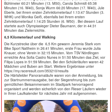
Bühlmeier 60:21 Minuten (13. M50), Carola Schmidt 65:38
Minuten (16. W40), Sonja Wurm 66:20 Minuten (17. W40), Jule
Eberle, bei ihrem ersten Zehnkilometerlauf 1:13:47 Stunden (3.
WHK) und Monika Geiß, ebenfalls bei ihrem ersten
Zehnkilometerlauf 1:14:25 Stunden (6. W50) . Bei diesem Lauf
startete auch Olympiasieger Dieter Baumann, der in 44:31
Minuten das Zielerreichte.
6,5 Kilometerlauf und Walking
Die Kurzstrecke über die 6,5 Km gewann Jeremia Stark vom
Bike Sport Nattheim in 26:41 Minuten, erste Frau wurde Julia
Knauer, ohne Verein in 32:15 Minuten. Vom TSV Nördlingen
erreichte Ana Sofia Castro Nunes in 51:50 Minuten das Ziel, vor
Filipa Lopes in 51:59 Minuten. Bei den Schülerläufen waren 42
Mädchen und Buben am Start. Weitere Ergebnisse unter
https://my.raceresult.com/353210/results
Die Härtsfelder Panoramaläufe waren von der Anmeldung, bis
zur Startnummernausgabe, bei der Siegerehrung bis zum
gemütlichen Beisammensein im Stadtpark hervorragend
organisiert und werden sicherlich von den Rieser Läufern wieder
in Ihren Laufkalender für nächstes Jahr mit aufgenommen.