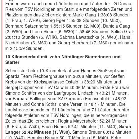
Frauen waren auch neun Läuferinnen und Läufer der LG Donau-
Ries vom TSV Nördlingen am Start, die mit folgenden Zeiten und
Platzierungen das Ziel erreichten: Marie Gaag 1:38:08 Stunden
(1. Frau, 1. WHK), Georg Eger 1:55:09 Stunden (10. M50),
Bernhard Satzenhofer 1:55:15 Stunden (2. M60), Daniela Gaag
(2. W50) und Lena Sieber (6. W30) 1:58:46 Stunden, Selina Graf
2:01:10 Stunden (5. WHK), Sabrina Lawatschka (4. W40), Hans
Niederhuber (6. M60) und Georg Eberhardt (7. M60) gemeinsam
in 2:15:59 Stunden.
10 Kilometerlauf mit zehn Nördlinger Starterinnen und
Starter
Schnellster beim 10-Kilometerlauf war Hannes Großkopf vom
Sparda Team Rechberghausen in 36:06 Minuten, vor Steffen
Krebs von der Kreissparkasse Ostalb in 38:20 Minuten und
Sergej Dupper vom TSV Calw in 40:36 Minuten. Erste Frau war
Simone Schäfer von der Laufgruppe Lindach in 43:21 Minuten,
vor Barbara Bullinger vom SV Germania Fachsenfeld in 48:02
Minuten und Corina Koths ohne Verein in 48:17 Minuten. Die
Laufstrecke beendeten 61 Läuferinnen und 71 Läufer, darunter
folgende Athleten vom TSV Nördlingen, die in hervorragenden
Zeiten das Ziel erreichten: Regina Mayershofer 52:24 Minuten
(6. Frau, 4. W40), Paulo Nunes 52:41 Minuten (11. M40),
Sarah
Langer 52:42 Minuten (1. W30),
Simone Breuer 60:12 Minuten
(10. W40), Henning Breuer 60:17 Minuten (15. M40), Peter