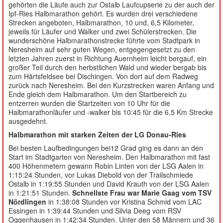
gehörten die Läufe auch zur Ostalb Laufcupserie zu der auch der
Ipf-Ries Halbmarathon gehört. Es wurden drei verschiedene
Strecken angeboten, Halbmarathon, 10 und, 6,5 Kilometer,
jeweils für Läufer und Walker und zwei Schülerstrecken. Die
wunderschöne Halbmarathonstrecke führte vom Stadtpark in
Neresheim auf sehr guten Wegen, entgegengesetzt zu den
letzten Jahren zuerst in Richtung Auernheim leicht bergauf, ein
großer Teil durch den herbstlichen Wald und wieder bergab bis
zum Härtsfeldsee bei Dischingen. Von dort auf dem Radweg
zurück nach Neresheim. Bei den Kurzstrecken waren Anfang und
Ende gleich dem Halbmarathon. Um den Startbereich zu
entzerren wurden die Startzeiten von 10 Uhr für die
Halbmarathonläufer und -walker bis 10:45 für die 6,5 Km Strecke
ausgedehnt.
Halbmarathon mit starken Zeiten der LG Donau-Ries
Bei besten Laufbedingungen bei12 Grad ging es dann an den
Start im Stadtgarten von Neresheim. Den Halbmarathon mit fast
400 Höhenmetern gewann Robin Linten von der LSG Aalen in
1:15:24 Stunden, vor Lukas Diebold von der Trailschmiede
Ostalb in 1:19:55 Stunden und David Krauth von der LSG Aalen
in 1:21:51 Stunden.
Schnellste Frau war Marie Gaag vom TSV
Nördlingen
in 1:38:08 Stunden vor Kristina Schmid vom LAC
Essingen in 1:39:44 Stunden und Silvia Deeg vom RSV
Oggenhausen in 1:42:34 Stunden. Unter den 58 Männern und 36