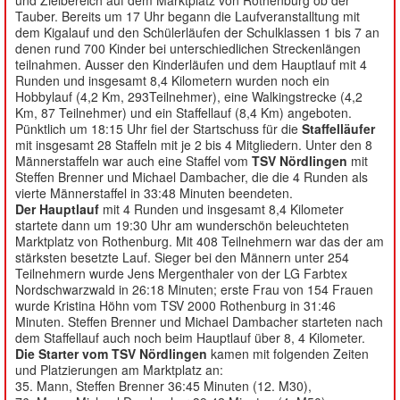
Tauber. Bereits um 17 Uhr begann die Laufveranstalltung mit
dem Kigalauf und den Schülerläufen der Schulklassen 1 bis 7 an
denen rund 700 Kinder bei unterschiedlichen Streckenlängen
teilnahmen. Ausser den Kinderläufen und dem Hauptlauf mit 4
Runden und insgesamt 8,4 Kilometern wurden noch ein
Hobbylauf (4,2 Km, 293Teilnehmer), eine Walkingstrecke (4,2
Km, 87 Teilnehmer) und ein Staffellauf (8,4 Km) angeboten.
Pünktlich um 18:15 Uhr fiel der Startschuss für die
Staffelläufer
mit insgesamt 28 Staffeln mit je 2 bis 4 Mitgliedern. Unter den 8
Männerstaffeln war auch eine Staffel vom
TSV Nördlingen
mit
Steffen Brenner und Michael Dambacher, die die 4 Runden als
vierte Männerstaffel in 33:48 Minuten beendeten.
Der Hauptlauf
mit 4 Runden und insgesamt 8,4 Kilometer
startete dann um 19:30 Uhr am wunderschön beleuchteten
Marktplatz von Rothenburg. Mit 408 Teilnehmern war das der am
stärksten besetzte Lauf. Sieger bei den Männern unter 254
Teilnehmern wurde Jens Mergenthaler von der LG Farbtex
Nordschwarzwald in 26:18 Minuten; erste Frau von 154 Frauen
wurde Kristina Höhn vom TSV 2000 Rothenburg in 31:46
Minuten. Steffen Brenner und Michael Dambacher starteten nach
dem Staffellauf auch noch beim Hauptlauf über 8, 4 Kilometer.
Die Starter vom TSV Nördlingen
kamen mit folgenden Zeiten
und Platzierungen am Marktplatz an:
35. Mann, Steffen Brenner 36:45 Minuten (12. M30),