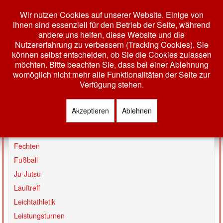
Wir nutzen Cookies auf unserer Website. Einige von
ihnen sind essenziell für den Betrieb der Seite, während
andere uns helfen, diese Website und die
Nutzererfahrung zu verbessern (Tracking Cookies). Sie
können selbst entscheiden, ob Sie die Cookies zulassen
möchten. Bitte beachten Sie, dass bei einer Ablehnung
womöglich nicht mehr alle Funktionalitäten der Seite zur
Toggle
Verfügung stehen.
Navigation
HOME
Akzeptieren
Ablehnen
Badminton
AKTUELLES
Basketball
VEREIN
Fechten
Fußball
GESCHÄFTSSTELLE
Ju-Jutsu
VORSTAND
Lauftreff
TERMINE
Leichtathletik
MITGLIEDSCHAFT
Leistungsturnen